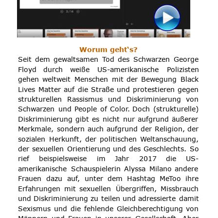
Worum geht‘s?
Seit
dem
gewaltsamen
Tod
des
Schwarzen
George 
Floyd
durch
weiße
US-amerikanische
Polizisten 
gehen
weltweit
Menschen
mit
der
Bewegung
Black 
Lives
Matter
auf
die
Straße
und
protestieren
gegen 
strukturellen
Rassismus
und
Diskriminierung
von 
Schwarzen
und
People
of
Color.
Doch
(strukturelle) 
Diskriminierung
gibt
es
nicht
nur
aufgrund
äußerer 
Merkmale,
sondern
auch
aufgrund
der
Religion,
der 
sozialen
Herkunft,
der
politischen
Weltanschauung, 
der
sexuellen
Orientierung
und
des
Geschlechts.
So 
rief
beispielsweise
im
Jahr
2017
die
US-
amerikanische
Schauspielerin
Alyssa
Milano
andere 
Frauen
dazu
auf,
unter
dem
Hashtag
MeToo
ihre 
Erfahrungen
mit
sexuellen
Übergriffen,
Missbrauch 
und
Diskriminierung
zu
teilen
und
adressierte
damit 
Sexismus
und
die
fehlende
Gleichberechtigung
von 