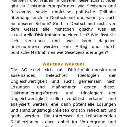
Männern
und
Frauen
in
unserer
Gesellschaft.
Aber 
gibt
es
Diskriminierungsformen
wie
Sexismus
und 
Rassismus
sowie
ungleiche
politische
Teilhabe 
überhaupt
auch
in
Deutschland
und
wenn
ja,
auch 
an
unserer
Schule?
Sind
in
Deutschland
nicht
vor 
dem
Gesetz
alle
Menschen
gleich?
Was
ist 
strukturelle
Diskriminierung
eigentlich?
Wie
lässt
sie 
sich
verstehen
und
was
kann
dagegen 
unternommen
werden
–im
Alltag
und
durch 
politische Maßnahmen wie Gesetzesänderungen?
Was tun? Was tun!
Die
AG
setzt
sich
mit
Diskriminierungsformen 
auseinander,
beleuchtet
Ideologien
der 
Ungleichwertigkeit
und
sucht
gemeinsam
nach 
Lösungen
und
Maßnahmen
gegen
diese. 
Diskriminierungsformen
und
Ideologien
der 
Ungleichwertigkeit
sollen
zunächst
erkannt
und 
analysiert
werden,
ehe
dann
potentielle
Lösungen 
und
Handlungsmöglichkeiten
kritisch
reflektiert
und 
geübt
werden.
Die
Interessen
der
teilnehmenden 
Schüler:innen
stehen
dabei
im
Vordergrund
und 