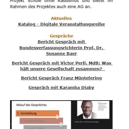
Projekt
Schule
ohne
Rassismus
und
bietet
im 
Rahmen des Projektes auch eine AG an. 
Aktuelles
Katalog - Digitale Veranstaltungsreihe
Gespräche
Bericht Gespräch mit 
Bundesverfassungsrichterin Prof. Dr. 
Susanne Baer
Bericht Gespräch mit Victor Perli, MdB: Was 
hält unsere Gesellschaft zusammen?  
Bericht Gespräch Franz Müntefering
Gespräch mit Karamba Diab
y