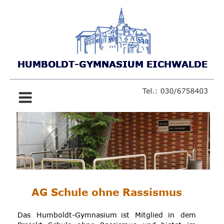
HUMBOLDT-GYMNASIUM EICHWALDE
HUMBOLDT-GYMNASIUM EICHWALDE
HUMBOLDT-GYMNASIUM EICHWALDE
AG Schule ohne Rassismus 
Das
Humboldt-Gymnasium
ist
Mitglied
in
dem 