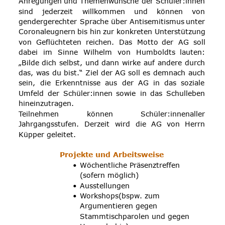
Anregungen
und
Themenwünsche
der
Schüler:innen 
sind
jederzeit
willkommen
und
können
von 
gendergerechter
Sprache
über
Antisemitismus
unter 
Coronaleugnern
bis
hin
zur
konkreten
Unterstützung 
von
Geflüchteten
reichen.
Das
Motto
der
AG
soll 
dabei
im
Sinne
Wilhelm
von
Humboldts
lauten: 
„Bilde
dich
selbst,
und
dann
wirke
auf
andere
durch 
das,
was
du
bist.“
Ziel
der
AG
soll
es
demnach
auch 
sein,
die
Erkenntnisse
aus
der
AG
in
das
soziale 
Umfeld
der
Schüler:innen
sowie
in
das
Schulleben 
hineinzutragen.
Teilnehmen
können
Schüler:innenaller 
Jahrgangsstufen.
Derzeit
wird
die
AG
von
Herrn 
Küpper geleitet.
Projekte und Arbeitsweise
•
Wöchentliche Präsenztreffen 
(sofern möglich)
•
Ausstellungen 
•
Workshops(bspw. zum 
Argumentieren gegen 
Stammtischparolen und gegen 